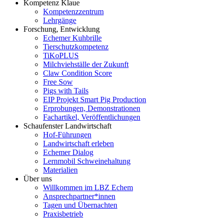
Kompetenz Klaue
Kompetenzzentrum
Lehrgänge
Forschung, Entwicklung
Echemer Kuhbrille
Tierschutzkompetenz
TiKoPLUS
Milchviehställe der Zukunft
Claw Condition Score
Free Sow
Pigs with Tails
EIP Projekt Smart Pig Production
Erprobungen, Demonstrationen
Fachartikel, Veröffentlichungen
Schaufenster Landwirtschaft
Hof-Führungen
Landwirtschaft erleben
Echemer Dialog
Lernmobil Schweinehaltung
Materialien
Über uns
Willkommen im LBZ Echem
Ansprechpartner*innen
Tagen und Übernachten
Praxisbetrieb