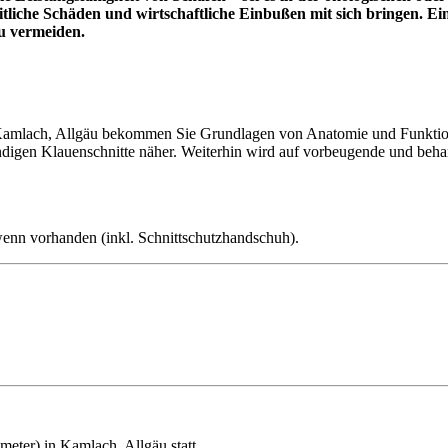
tliche Schäden und wirtschaftliche Einbußen mit sich bringen. Ei
u vermeiden.
Kamlach, Allgäu bekommen Sie Grundlagen von Anatomie und Funktion
endigen Klauenschnitte näher. Weiterhin wird auf vorbeugende und be
wenn vorhanden (inkl. Schnittschutzhandschuh).
ter) in Kamlach, Allgäu statt.