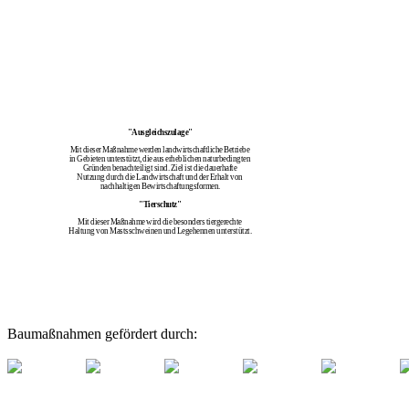
"Ausgleichszulage"
Mit dieser Maßnahme werden landwirtschaftliche Betriebe
in Gebieten unterstützt, die aus erheblichen naturbedingten
Gründen benachteiligt sind. Ziel ist die dauerhafte
Nutzung durch die Landwirtschaft und der Erhalt von
nachhaltigen Bewirtschaftungsformen.
"Tierschutz"
Mit dieser Maßnahme wird die besonders tiergerechte
Haltung von Mastsschweinen und Legehennen unterstützt.
Baumaßnahmen gefördert durch: