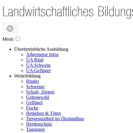
Menü
Überbetriebliche Ausbildung
Allgemeine Infos
ÜA Rind
ÜA Schwein
ÜA Geflügel
Weiterbildung
Rinder
Schweine
Schafe, Ziegen
Gehegewild
Geflügel
Fische
Betäuben & Töten
Tiergesundheit im Ökolandbau
Herdenschutz
Tagungen