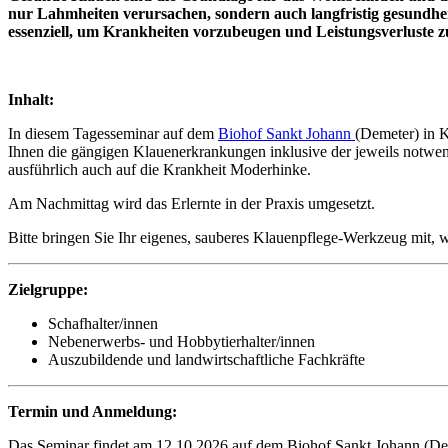
nur Lahmheiten verursachen, sondern auch langfristig gesundhei
essenziell, um Krankheiten vorzubeugen und Leistungsverluste z
Inhalt:
In diesem Tagesseminar auf dem
Biohof Sankt Johann
(Demeter) in 
Ihnen die gängigen Klauenerkrankungen inklusive der jeweils notw
ausführlich auch auf die Krankheit Moderhinke.
Am Nachmittag wird das Erlernte in der Praxis umgesetzt.
Bitte bringen Sie Ihr eigenes, sauberes Klauenpflege-Werkzeug mit, 
Zielgruppe:
Schafhalter/innen
Nebenerwerbs- und Hobbytierhalter/innen
Auszubildende und landwirtschaftliche Fachkräfte
Termin und Anmeldung:
Das Seminar findet am 12.10.2026 auf dem Biohof Sankt Johann (Deme