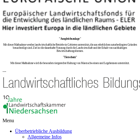
"Ausgleichszulage"
Mit dieser Maßnahme werden landwirtschaftliche Betriebe in Gebieten unterstützt, die aus erheblichen naturbedingten Gründen
benachteiligt sind. Ziel ist die dauerhafte Nutzung durch die Landwirtschaft und der Erhalt von nachhaltigen
Bewirtschaftungsformen.
"Tierschutz"
Mit dieser Maßnahme wird die besonders tiergerechte Haltung von Mastsschweinen und Legehennen unterstützt.
...
Menu
Überbetriebliche Ausbildung
Allgemeine Infos