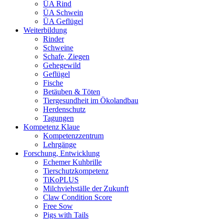
ÜA Rind
ÜA Schwein
ÜA Geflügel
Weiterbildung
Rinder
Schweine
Schafe, Ziegen
Gehegewild
Geflügel
Fische
Betäuben & Töten
Tiergesundheit im Ökolandbau
Herdenschutz
Tagungen
Kompetenz Klaue
Kompetenzzentrum
Lehrgänge
Forschung, Entwicklung
Echemer Kuhbrille
Tierschutzkompetenz
TiKoPLUS
Milchviehställe der Zukunft
Claw Condition Score
Free Sow
Pigs with Tails