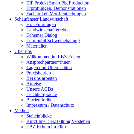
EIP Projekt Smart Pig Production
Erprobungen, Demonstrationen
Fachartikel, Veröffentlichungen
Schaufenster Landwirtschaft
Hof-Führungen
Landwirtschaft erleben
Echemer Dialog
Lernmobil Schweinehaltung
Materialien
Über uns
Willkommen im LBZ Echem
Ansprechpartner*innen
Tagen und Übernachten
Praxisbetrieb
Bei uns arbeiten
Anreise
Unsere AGBs
Leichte Sprache
Barrierefreiheit
Impressum / Datenschutz
Medien
Stalleinblicke
Kurzfilme Tier.Haltung.Verstehen
LBZ Echem im Film