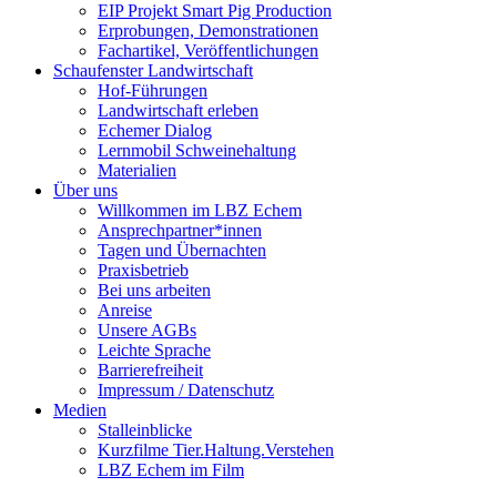
EIP Projekt Smart Pig Production
Erprobungen, Demonstrationen
Fachartikel, Veröffentlichungen
Schaufenster Landwirtschaft
Hof-Führungen
Landwirtschaft erleben
Echemer Dialog
Lernmobil Schweinehaltung
Materialien
Über uns
Willkommen im LBZ Echem
Ansprechpartner*innen
Tagen und Übernachten
Praxisbetrieb
Bei uns arbeiten
Anreise
Unsere AGBs
Leichte Sprache
Barrierefreiheit
Impressum / Datenschutz
Medien
Stalleinblicke
Kurzfilme Tier.Haltung.Verstehen
LBZ Echem im Film