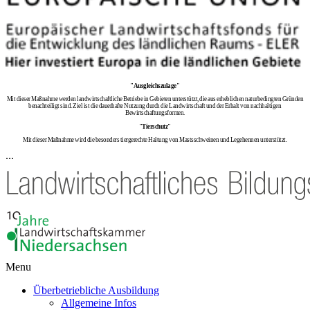
"Ausgleichszulage"
Mit dieser Maßnahme werden landwirtschaftliche Betriebe in Gebieten unterstützt, die aus erheblichen naturbedingten Gründen
benachteiligt sind. Ziel ist die dauerhafte Nutzung durch die Landwirtschaft und der Erhalt von nachhaltigen
Bewirtschaftungsformen.
"Tierschutz"
Mit dieser Maßnahme wird die besonders tiergerechte Haltung von Mastsschweinen und Legehennen unterstützt.
...
Menu
Überbetriebliche Ausbildung
Allgemeine Infos