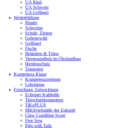
ÜA Rind
ÜA Schwein
ÜA Geflügel
Weiterbildung
Rinder
Schweine
Schafe, Ziegen
Gehegewild
Geflügel
Fische
Betäuben & Töten
Tiergesundheit im Ökolandbau
Herdenschutz
Tagungen
Kompetenz Klaue
Kompetenzzentrum
Lehrgänge
Forschung, Entwicklung
Echemer Kuhbrille
Tierschutzkompetenz
TiKoPLUS
Milchviehställe der Zukunft
Claw Condition Score
Free Sow
Pigs with Tails