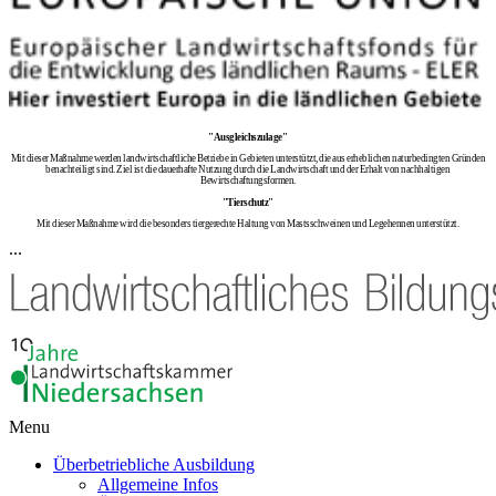
"Ausgleichszulage"
Mit dieser Maßnahme werden landwirtschaftliche Betriebe in Gebieten unterstützt, die aus erheblichen naturbedingten Gründen
benachteiligt sind. Ziel ist die dauerhafte Nutzung durch die Landwirtschaft und der Erhalt von nachhaltigen
Bewirtschaftungsformen.
"Tierschutz"
Mit dieser Maßnahme wird die besonders tiergerechte Haltung von Mastsschweinen und Legehennen unterstützt.
...
Menu
Überbetriebliche Ausbildung
Allgemeine Infos