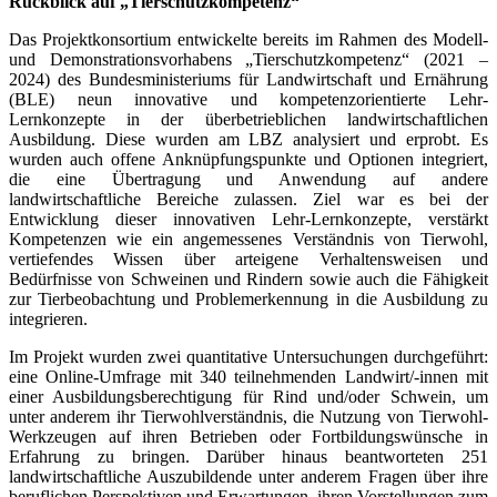
Rückblick auf „Tierschutzkompetenz“
Das Projektkonsortium entwickelte bereits im Rahmen des Modell-
und Demonstrationsvorhabens „Tierschutzkompetenz“ (2021 –
2024) des Bundesministeriums für Landwirtschaft und Ernährung
(BLE) neun innovative und kompetenzorientierte Lehr-
Lernkonzepte in der überbetrieblichen landwirtschaftlichen
Ausbildung. Diese wurden am LBZ analysiert und erprobt. Es
wurden auch offene Anknüpfungspunkte und Optionen integriert,
die eine Übertragung und Anwendung auf andere
landwirtschaftliche Bereiche zulassen. Ziel war es bei der
Entwicklung dieser innovativen Lehr-Lernkonzepte, verstärkt
Kompetenzen wie ein angemessenes Verständnis von Tierwohl,
vertiefendes Wissen über arteigene Verhaltensweisen und
Bedürfnisse von Schweinen und Rindern sowie auch die Fähigkeit
zur Tierbeobachtung und Problemerkennung in die Ausbildung zu
integrieren.
Im Projekt wurden zwei quantitative Untersuchungen durchgeführt:
eine Online-Umfrage mit 340 teilnehmenden Landwirt/-innen mit
einer Ausbildungsberechtigung für Rind und/oder Schwein, um
unter anderem ihr Tierwohlverständnis, die Nutzung von Tierwohl-
Werkzeugen auf ihren Betrieben oder Fortbildungswünsche in
Erfahrung zu bringen. Darüber hinaus beantworteten 251
landwirtschaftliche Auszubildende unter anderem Fragen über ihre
beruflichen Perspektiven und Erwartungen, ihren Vorstellungen zum