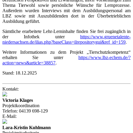
Thema Tierwohl sowie persönliche Wünsche für Lernprozesse.
Außerdem wurden Interviews mit dem Ausbildungspersonal am
LBZ sowie mit Auszubildenden dort in der Überbetrieblichen
Ausbildung geführt.
Sämtliche erarbeitete Lehr-Lerninhalte finden Sie frei zugänglich in
der Infothek unter
https://www.gruenetalente-
niedersachsen.de/ilias.php?baseClass=ilrepositorygui&ref_id=159
.
Weitere Informationen zu dem Projekt „Tierschutzkompetenz“
erhalten Sie unter
https://www.lbz-echem.de/?
action=news&article=38857
.
Stand:
18.12.2025
Kontakt:
Victoria Klages
Projektkoordination
Telefon:
04139 698-129
E-Mail:
Lara-Kristin Kuhlmann
Projektmitarbeiterin