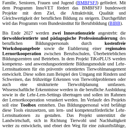
Familie, Senioren, Frauen und Jugend (
BMBFSFJ
) gefördert. Mit
dem Programm InnoVET fördert das BMBFSFJ bundesweit
Projekte mit dem Ziel, die Attraktivität, Qualität und
Gleichwertigkeit der beruflichen Bildung zu steigern. Durchgeführt
wird das Programm vom Bundesinstitut für Berufsbildung (
BIBB
).
Bis Ende 2027 werden
zwei Innovationsziele
angestrebt: die
tierwohlorientierte und pädagogische Professionalisierung
des
beruflichen Bildungspersonals durch
kostenfreie
Workshopangebote
sowie die Etablierung einer
regionalen
Lernortkooperation
zwischen Berufsschulen, Überbetrieblichen
Bildungszentren und Betrieben. In dem Projekt TiKoPLUS werden
kompetenz- und anwendungsorientierte Bildungsmodule und Lehr-
Lernsituationen für ein präventiv orientiertes Tierwohlmanagement
entwickelt. Diese sollen zum Beispiel den Umgang mit Rindern und
Schweinen, das frühzeitige Erkennen von Tierwohlproblemen oder
auch eine strukturierte Tierwohlplanung umfassen.
Wissenschaftliche Erkenntnisse werden in die berufliche Ausbildung
sowie in die Lehr-Lern-Settings übertragen und sollen im Rahmen
der Lernortkooperation verankert werden. Im Verlaufe des Projekts
soll eine
Toolbox
entstehen. Das Bildungspersonal wird befähigt
diese Tools einzusetzen, um lern- und kompetenzförderliche Lehr-
Lernsituationen zu gestalten. Das Projekt unterstützt die
Landwirtschaft, sich in Richtung Tierwohl und Nachhaltigkeit
weiter zu entwickeln, und ebnet den Weg für eine zukunftsfähige,