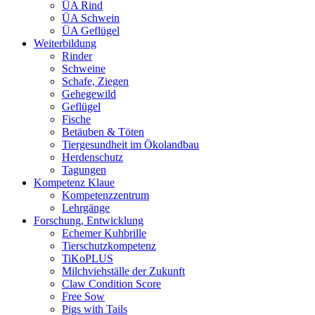
ÜA Rind
ÜA Schwein
ÜA Geflügel
Weiterbildung
Rinder
Schweine
Schafe, Ziegen
Gehegewild
Geflügel
Fische
Betäuben & Töten
Tiergesundheit im Ökolandbau
Herdenschutz
Tagungen
Kompetenz Klaue
Kompetenzzentrum
Lehrgänge
Forschung, Entwicklung
Echemer Kuhbrille
Tierschutzkompetenz
TiKoPLUS
Milchviehställe der Zukunft
Claw Condition Score
Free Sow
Pigs with Tails