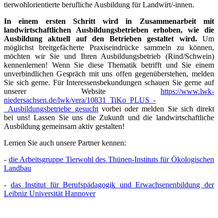
tierwohlorientierte berufliche Ausbildung für Landwirt/-innen.
In einem ersten Schritt wird in Zusammenarbeit mit
landwirtschaftlichen Ausbildungsbetrieben erhoben, wie die
Ausbildung aktuell auf den Betrieben gestaltet wird.
Um
möglichst breitgefächerte Praxiseindrücke sammeln zu können,
möchten wir Sie und Ihren Ausbildungsbetrieb (Rind/Schwein)
kennenlernen! Wenn Sie diese Thematik betrifft und Sie einem
unverbindlichen Gespräch mit uns offen gegenüberstehen, melden
Sie sich gerne. Für Interessensbekundungen schauen Sie gerne auf
unserer Website
https://www.lwk-
niedersachsen.de/lwk/vera/10831_TiKo_PLUS_-
_Ausbildungsbetriebe_gesucht
vorbei oder melden Sie sich direkt
bei uns! Lassen Sie uns die Zukunft und die landwirtschaftliche
Ausbildung gemeinsam aktiv gestalten!
Lernen Sie auch unsere Partner kennen:
-
die Arbeitsgruppe Tierwohl des Thünen-Instituts für Ökologischen
Landbau
-
das Institut für Berufspädagogik und Erwachsenenbildung der
Leibniz Universität Hannover