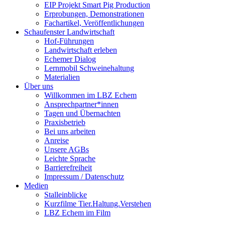
EIP Projekt Smart Pig Production
Erprobungen, Demonstrationen
Fachartikel, Veröffentlichungen
Schaufenster Landwirtschaft
Hof-Führungen
Landwirtschaft erleben
Echemer Dialog
Lernmobil Schweinehaltung
Materialien
Über uns
Willkommen im LBZ Echem
Ansprechpartner*innen
Tagen und Übernachten
Praxisbetrieb
Bei uns arbeiten
Anreise
Unsere AGBs
Leichte Sprache
Barrierefreiheit
Impressum / Datenschutz
Medien
Stalleinblicke
Kurzfilme Tier.Haltung.Verstehen
LBZ Echem im Film