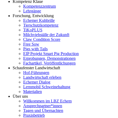
Kompetenz Klaue
Kompetenzzentrum
Lehrgänge
Forschung, Entwicklung
Echemer Kuhbrille
Tierschutzkompetenz
TiKoPLUS
Milchviehställe der Zukunft
Claw Condition Score
Free Sow
Pigs with Tails
EIP Projekt Smart Pig Production
Erprobungen, Demonstrationen
Fachartikel, Veröffentlichungen
Schaufenster Landwirtschaft
Hof-Führungen
Landwirtschaft erleben
Echemer Dialog
Lernmobil Schweinehaltung
Materialien
Über uns
Willkommen im LBZ Echem
Ansprechpartner*innen
Tagen und Übernachten
Praxisbetrieb