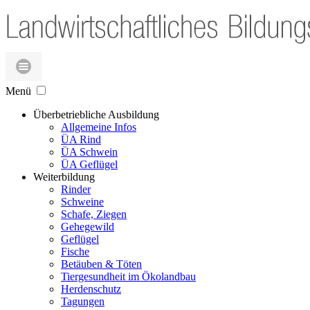
Menü
Überbetriebliche Ausbildung
Allgemeine Infos
ÜA Rind
ÜA Schwein
ÜA Geflügel
Weiterbildung
Rinder
Schweine
Schafe, Ziegen
Gehegewild
Geflügel
Fische
Betäuben & Töten
Tiergesundheit im Ökolandbau
Herdenschutz
Tagungen