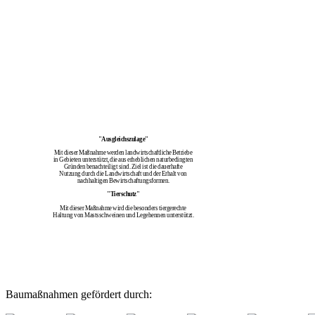
"Ausgleichszulage"
Mit dieser Maßnahme werden landwirtschaftliche Betriebe
in Gebieten unterstützt, die aus erheblichen naturbedingten
Gründen benachteiligt sind. Ziel ist die dauerhafte
Nutzung durch die Landwirtschaft und der Erhalt von
nachhaltigen Bewirtschaftungsformen.
"Tierschutz"
Mit dieser Maßnahme wird die besonders tiergerechte
Haltung von Mastsschweinen und Legehennen unterstützt.
Baumaßnahmen gefördert durch: