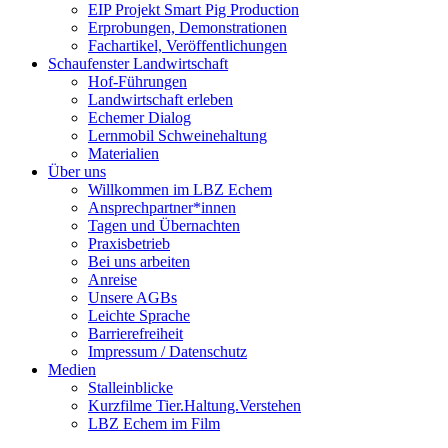
EIP Projekt Smart Pig Production
Erprobungen, Demonstrationen
Fachartikel, Veröffentlichungen
Schaufenster Landwirtschaft
Hof-Führungen
Landwirtschaft erleben
Echemer Dialog
Lernmobil Schweinehaltung
Materialien
Über uns
Willkommen im LBZ Echem
Ansprechpartner*innen
Tagen und Übernachten
Praxisbetrieb
Bei uns arbeiten
Anreise
Unsere AGBs
Leichte Sprache
Barrierefreiheit
Impressum / Datenschutz
Medien
Stalleinblicke
Kurzfilme Tier.Haltung.Verstehen
LBZ Echem im Film