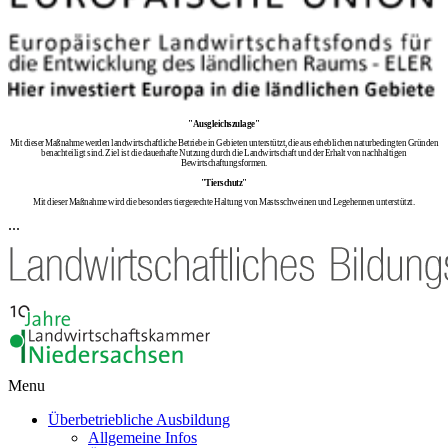
"Ausgleichszulage"
Mit dieser Maßnahme werden landwirtschaftliche Betriebe in Gebieten unterstützt, die aus erheblichen naturbedingten Gründen
benachteiligt sind. Ziel ist die dauerhafte Nutzung durch die Landwirtschaft und der Erhalt von nachhaltigen
Bewirtschaftungsformen.
"Tierschutz"
Mit dieser Maßnahme wird die besonders tiergerechte Haltung von Mastsschweinen und Legehennen unterstützt.
...
Menu
Überbetriebliche Ausbildung
Allgemeine Infos