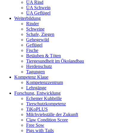
ÜA Rind
ÜA Schwein
ÜA Geflügel
Weiterbildung
Rinder
Schweine
Schafe, Ziegen
Gehegewild
Geflügel
Fische
Betäuben & Töten
Tiergesundheit im Ökolandbau
Herdenschutz
Tagungen
Kompetenz Klaue
Kompetenzzentrum
Lehrgänge
Forschung, Entwicklung
Echemer Kuhbrille
Tierschutzkompetenz
TiKoPLUS
Milchviehställe der Zukunft
Claw Condition Score
Free Sow
Pigs with Tails