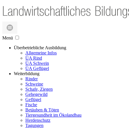
Menü
Überbetriebliche Ausbildung
Allgemeine Infos
ÜA Rind
ÜA Schwein
ÜA Geflügel
Weiterbildung
Rinder
Schweine
Schafe, Ziegen
Gehegewild
Geflügel
Fische
Betäuben & Töten
Tiergesundheit im Ökolandbau
Herdenschutz
Tagungen