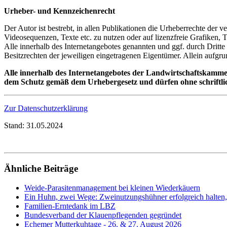
Urheber- und Kennzeichenrecht
Der Autor ist bestrebt, in allen Publikationen die Urheberrechte der
Videosequenzen, Texte etc. zu nutzen oder auf lizenzfreie Grafiken,
Alle innerhalb des Internetangebotes genannten und ggf. durch Drit
Besitzrechten der jeweiligen eingetragenen Eigentümer. Allein aufgru
Alle innerhalb des Internetangebotes der Landwirtschaftskammer
dem Schutz gemäß dem Urhebergesetz und dürfen ohne schriftlic
Zur Datenschutzerklärung
Stand:
31.05.2024
Ähnliche Beiträge
Weide-Parasitenmanagement bei kleinen Wiederkäuern
Ein Huhn, zwei Wege: Zweinutzungshühner erfolgreich halten,
Familien-Erntedank im LBZ
Bundesverband der Klauenpflegenden gegründet
Echemer Mutterkuhtage - 26. & 27. August 2026