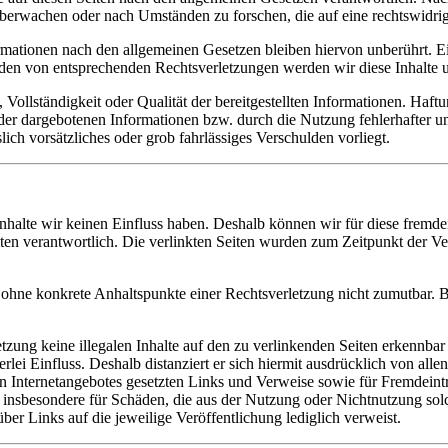
 überwachen oder nach Umständen zu forschen, die auf eine rechtswidrig
ationen nach den allgemeinen Gesetzen bleiben hiervon unberührt. Ein
den von entsprechenden Rechtsverletzungen werden wir diese Inhalte 
, Vollständigkeit oder Qualität der bereitgestellten Informationen. Haf
 der dargebotenen Informationen bzw. durch die Nutzung fehlerhafter u
lich vorsätzliches oder grob fahrlässiges Verschulden vorliegt.
 Inhalte wir keinen Einfluss haben. Deshalb können wir für diese fremd
 Seiten verantwortlich. Die verlinkten Seiten wurden zum Zeitpunkt der
och ohne konkrete Anhaltspunkte einer Rechtsverletzung nicht zumutbar
tzung keine illegalen Inhalte auf den zu verlinkenden Seiten erkennbar
rlei Einfluss. Deshalb distanziert er sich hiermit ausdrücklich von alle
enen Internetangebotes gesetzten Links und Verweise sowie für Fremdei
nd insbesondere für Schäden, die aus der Nutzung oder Nichtnutzung solc
ber Links auf die jeweilige Veröffentlichung lediglich verweist.