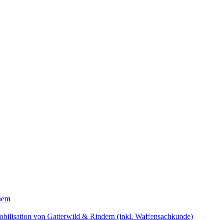
hem
bilisation von Gatterwild & Rindern (inkl. Waffensachkunde)