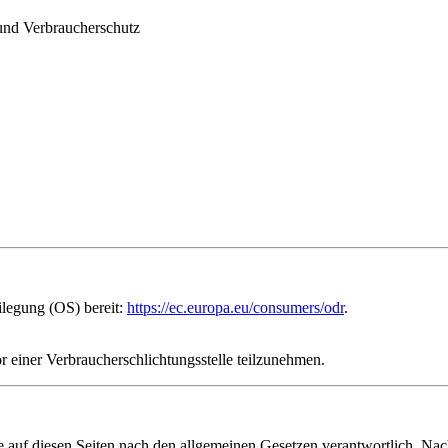
und Verbraucherschutz
ilegung (OS) bereit:
https://ec.europa.eu/consumers/odr
.
vor einer Verbraucherschlichtungsstelle teilzunehmen.
 auf diesen Seiten nach den allgemeinen Gesetzen verantwortlich. Nac