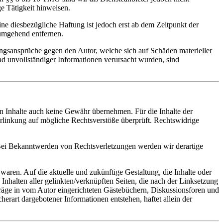
e Tätigkeit hinweisen.
e diesbezügliche Haftung ist jedoch erst ab dem Zeitpunkt der
umgehend entfernen.
tungsansprüche gegen den Autor, welche sich auf Schäden materieller
nd unvollständiger Informationen verursacht wurden, sind
en Inhalte auch keine Gewähr übernehmen. Für die Inhalte der
 Verlinkung auf mögliche Rechtsverstöße überprüft. Rechtswidrige
. Bei Bekanntwerden von Rechtsverletzungen werden wir derartige
 waren. Auf die aktuelle und zukünftige Gestaltung, die Inhalte oder
n Inhalten aller gelinkten/verknüpften Seiten, die nach der Linksetzung
nträge in vom Autor eingerichteten Gästebüchern, Diskussionsforen und
herart dargebotener Informationen entstehen, haftet allein der