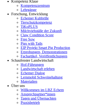
Kompetenz Klaue
Kompetenzzentrum
Lehrgänge
Forschung, Entwicklung
Echemer Kuhbrille
Tierschutzkompetenz
TiKoPLUS
Milchviehställe der Zukunft
Claw Condition Score
Free Sow
Pigs with Tails
EIP Projekt Smart Pig Production
Erprobungen, Demonstrationen
Fachartikel, Veröffentlichungen
Schaufenster Landwirtschaft
Hof-Führungen
Landwirtschaft erleben
Echemer Dialog
Lernmobil Schweinehaltung
Materialien
Über uns
Willkommen im LBZ Echem
Ansprechpartner*innen
Tagen und Übernachten
Praxisbetrieb