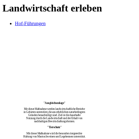
Landwirtschaft erleben
Hof-Führungen
"Ausgleichszulage"
Mit dieser Maßnahme werden landwirtschaftliche Betriebe
in Gebieten unterstützt, die aus erheblichen naturbedingten
Gründen benachteiligt sind. Ziel ist die dauerhafte
Nutzung durch die Landwirtschaft und der Erhalt von
nachhaltigen Bewirtschaftungsformen.
"Tierschutz"
Mit dieser Maßnahme wird die besonders tiergerechte
Haltung von Mastsschweinen und Legehennen unterstützt.