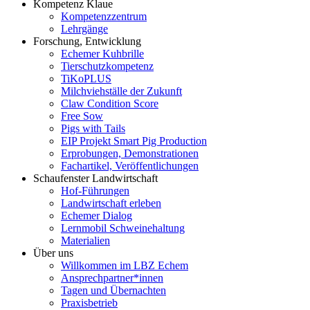
Kompetenz Klaue
Kompetenzzentrum
Lehrgänge
Forschung, Entwicklung
Echemer Kuhbrille
Tierschutzkompetenz
TiKoPLUS
Milchviehställe der Zukunft
Claw Condition Score
Free Sow
Pigs with Tails
EIP Projekt Smart Pig Production
Erprobungen, Demonstrationen
Fachartikel, Veröffentlichungen
Schaufenster Landwirtschaft
Hof-Führungen
Landwirtschaft erleben
Echemer Dialog
Lernmobil Schweinehaltung
Materialien
Über uns
Willkommen im LBZ Echem
Ansprechpartner*innen
Tagen und Übernachten
Praxisbetrieb