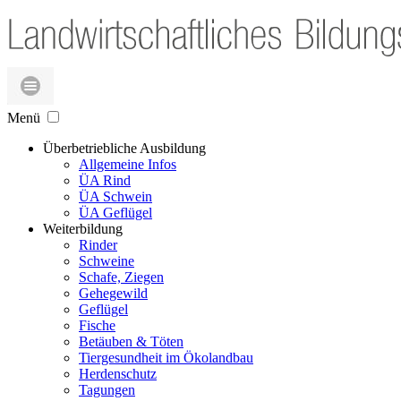
Menü
Überbetriebliche Ausbildung
Allgemeine Infos
ÜA Rind
ÜA Schwein
ÜA Geflügel
Weiterbildung
Rinder
Schweine
Schafe, Ziegen
Gehegewild
Geflügel
Fische
Betäuben & Töten
Tiergesundheit im Ökolandbau
Herdenschutz
Tagungen