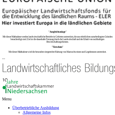
"Ausgleichszulage"
Mit dieser Maßnahme werden landwirtschaftliche Betriebe in Gebieten unterstützt, die aus erheblichen naturbedingten Gründen
benachteiligt sind. Ziel ist die dauerhafte Nutzung durch die Landwirtschaft und der Erhalt von nachhaltigen
Bewirtschaftungsformen.
"Tierschutz"
Mit dieser Maßnahme wird die besonders tiergerechte Haltung von Mastsschweinen und Legehennen unterstützt.
...
Menu
Überbetriebliche Ausbildung
Allgemeine Infos