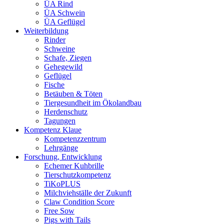
ÜA Rind
ÜA Schwein
ÜA Geflügel
Weiterbildung
Rinder
Schweine
Schafe, Ziegen
Gehegewild
Geflügel
Fische
Betäuben & Töten
Tiergesundheit im Ökolandbau
Herdenschutz
Tagungen
Kompetenz Klaue
Kompetenzzentrum
Lehrgänge
Forschung, Entwicklung
Echemer Kuhbrille
Tierschutzkompetenz
TiKoPLUS
Milchviehställe der Zukunft
Claw Condition Score
Free Sow
Pigs with Tails