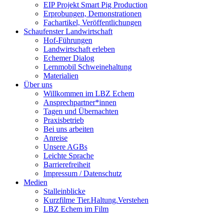
EIP Projekt Smart Pig Production
Erprobungen, Demonstrationen
Fachartikel, Veröffentlichungen
Schaufenster Landwirtschaft
Hof-Führungen
Landwirtschaft erleben
Echemer Dialog
Lernmobil Schweinehaltung
Materialien
Über uns
Willkommen im LBZ Echem
Ansprechpartner*innen
Tagen und Übernachten
Praxisbetrieb
Bei uns arbeiten
Anreise
Unsere AGBs
Leichte Sprache
Barrierefreiheit
Impressum / Datenschutz
Medien
Stalleinblicke
Kurzfilme Tier.Haltung.Verstehen
LBZ Echem im Film