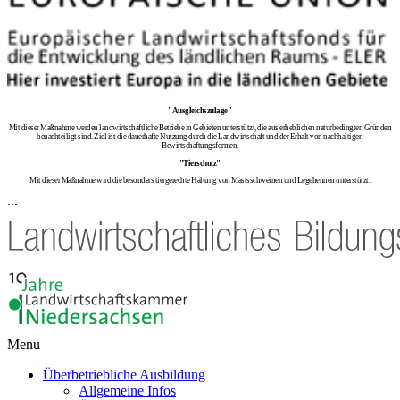
"Ausgleichszulage"
Mit dieser Maßnahme werden landwirtschaftliche Betriebe in Gebieten unterstützt, die aus erheblichen naturbedingten Gründen
benachteiligt sind. Ziel ist die dauerhafte Nutzung durch die Landwirtschaft und der Erhalt von nachhaltigen
Bewirtschaftungsformen.
"Tierschutz"
Mit dieser Maßnahme wird die besonders tiergerechte Haltung von Mastsschweinen und Legehennen unterstützt.
...
Menu
Überbetriebliche Ausbildung
Allgemeine Infos