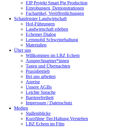
EIP Projekt Smart Pig Production
Erprobungen, Demonstrationen
Fachartikel, Veröffentlichungen
Schaufenster Landwirtschaft
Hof-Führungen
Landwirtschaft erleben
Echemer Dialog
Lernmobil Schweinehaltung
Materialien
Über uns
Willkommen im LBZ Echem
Ansprechpartner*innen
Tagen und Übernachten
Praxisbetrieb
Bei uns arbeiten
Anreise
Unsere AGBs
Leichte Sprache
Barrierefreiheit
Impressum / Datenschutz
Medien
Stalleinblicke
Kurzfilme Tier.Haltung.Verstehen
LBZ Echem im Film