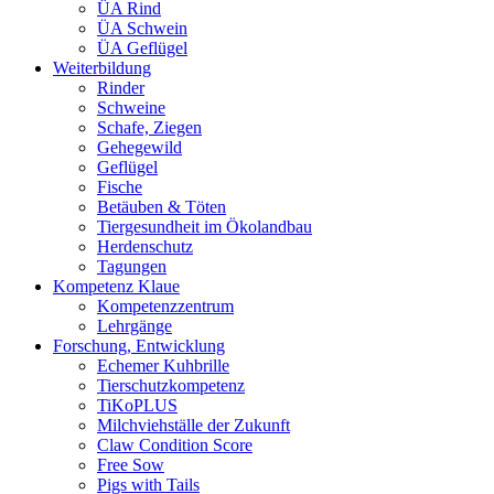
ÜA Rind
ÜA Schwein
ÜA Geflügel
Weiterbildung
Rinder
Schweine
Schafe, Ziegen
Gehegewild
Geflügel
Fische
Betäuben & Töten
Tiergesundheit im Ökolandbau
Herdenschutz
Tagungen
Kompetenz Klaue
Kompetenzzentrum
Lehrgänge
Forschung, Entwicklung
Echemer Kuhbrille
Tierschutzkompetenz
TiKoPLUS
Milchviehställe der Zukunft
Claw Condition Score
Free Sow
Pigs with Tails