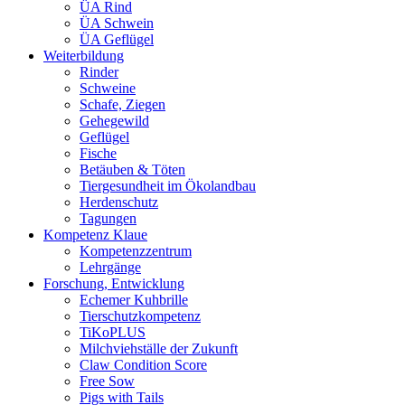
ÜA Rind
ÜA Schwein
ÜA Geflügel
Weiterbildung
Rinder
Schweine
Schafe, Ziegen
Gehegewild
Geflügel
Fische
Betäuben & Töten
Tiergesundheit im Ökolandbau
Herdenschutz
Tagungen
Kompetenz Klaue
Kompetenzzentrum
Lehrgänge
Forschung, Entwicklung
Echemer Kuhbrille
Tierschutzkompetenz
TiKoPLUS
Milchviehställe der Zukunft
Claw Condition Score
Free Sow
Pigs with Tails