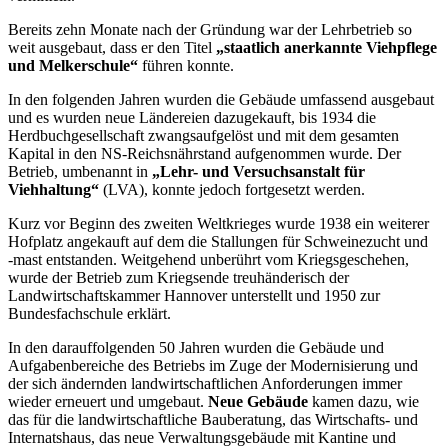
Bereits zehn Monate nach der Gründung war der Lehrbetrieb so
weit ausgebaut, dass er den Titel
„staatlich anerkannte Viehpflege
und Melkerschule“
führen konnte.
In den folgenden Jahren wurden die Gebäude umfassend ausgebaut
und es wurden neue Ländereien dazugekauft, bis 1934 die
Herdbuchgesellschaft zwangsaufgelöst und mit dem gesamten
Kapital in den NS-Reichsnährstand aufgenommen wurde. Der
Betrieb, umbenannt in
„Lehr- und Versuchsanstalt für
Viehhaltung“
(LVA), konnte jedoch fortgesetzt werden.
Kurz vor Beginn des zweiten Weltkrieges wurde 1938 ein weiterer
Hofplatz angekauft auf dem die Stallungen für Schweinezucht und
-mast entstanden. Weitgehend unberührt vom Kriegsgeschehen,
wurde der Betrieb zum Kriegsende treuhänderisch der
Landwirtschaftskammer Hannover unterstellt und 1950 zur
Bundesfachschule erklärt.
In den darauffolgenden 50 Jahren wurden die Gebäude und
Aufgabenbereiche des Betriebs im Zuge der Modernisierung und
der sich ändernden landwirtschaftlichen Anforderungen immer
wieder erneuert und umgebaut.
Neue Gebäude
kamen dazu, wie
das für die landwirtschaftliche Bauberatung, das Wirtschafts- und
Internatshaus, das neue Verwaltungsgebäude mit Kantine und