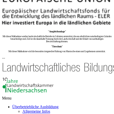
"Ausgleichszulage"
Mit dieser Maßnahme werden landwirtschaftliche Betriebe in Gebieten unterstützt, die aus erheblichen naturbedingten Gründen
benachteiligt sind. Ziel ist die dauerhafte Nutzung durch die Landwirtschaft und der Erhalt von nachhaltigen
Bewirtschaftungsformen.
"Tierschutz"
Mit dieser Maßnahme wird die besonders tiergerechte Haltung von Mastsschweinen und Legehennen unterstützt.
...
Menu
Überbetriebliche Ausbildung
Allgemeine Infos