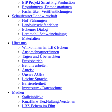
EIP Projekt Smart Pig Production
Erprobungen, Demonstrationen
Fachartikel, Veröffentlichungen
Schaufenster Landwirtschaft
Hof-Führungen
Landwirtschaft erleben
Echemer Dialog
Lernmobil Schweinehaltung
Materialien
Über uns
Willkommen im LBZ Echem
Ansprechpartner*innen
Tagen und Übernachten
Praxisbetrieb
Bei uns arbeiten
Anreise
Unsere AGBs
Leichte Sprache
Barrierefreiheit
Impressum / Datenschutz
Medien
Stalleinblicke
Kurzfilme Tier.Haltung.Verstehen
LBZ Echem im Film