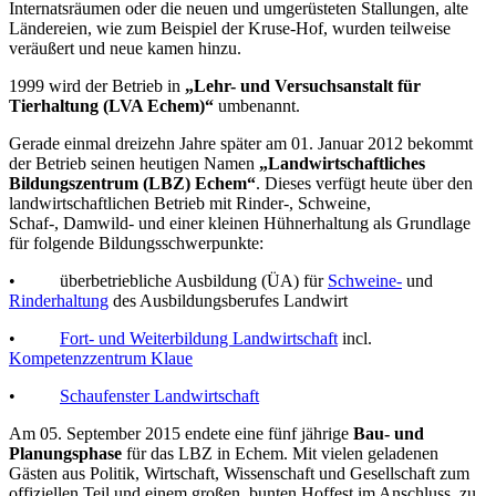
Internatsräumen oder die neuen und umgerüsteten Stallungen, alte
Ländereien, wie zum Beispiel der Kruse-Hof, wurden teilweise
veräußert und neue kamen hinzu.
1999 wird der Betrieb in
„Lehr- und Versuchsanstalt für
Tierhaltung (LVA Echem)“
umbenannt.
Gerade einmal dreizehn Jahre später am 01. Januar 2012 bekommt
der Betrieb seinen heutigen Namen
„Landwirtschaftliches
Bildungszentrum (LBZ) Echem“
. Dieses verfügt heute über den
landwirtschaftlichen Betrieb mit Rinder-, Schweine,
Schaf-, Damwild- und einer kleinen Hühnerhaltung als Grundlage
für folgende Bildungsschwerpunkte:
• überbetriebliche Ausbildung (ÜA) für
Schweine-
und
Rinderhaltung
des Ausbildungsberufes Landwirt
•
Fort- und Weiterbildung Landwirtschaft
incl.
Kompetenzzentrum Klaue
•
Schaufenster Landwirtschaft
Am 05. September 2015 endete eine fünf jährige
Bau- und
Planungsphase
für das LBZ in Echem. Mit vielen geladenen
Gästen aus Politik, Wirtschaft, Wissenschaft und Gesellschaft zum
offiziellen Teil und einem großen, bunten Hoffest im Anschluss, zu