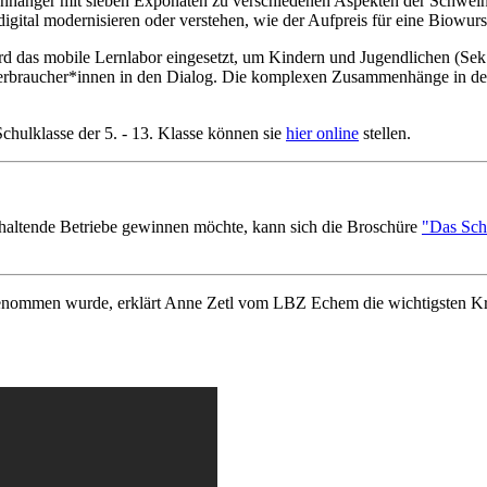
nhänger mit sieben Exponaten zu verschiedenen Aspekten der Schwein
gital modernisieren oder verstehen, wie der Aufpreis für eine Biowurst
as mobile Lernlabor eingesetzt, um Kindern und Jugendlichen (Sek. I
Verbraucher*innen in den Dialog. Die komplexen Zusammenhänge in de
Schulklasse der 5. - 13. Klasse können sie
hier online
stellen.
ehaltende Betriebe gewinnen möchte, kann sich die Broschüre
"Das Schw
enommen wurde, erklärt Anne Zetl vom LBZ Echem die wichtigsten Krit