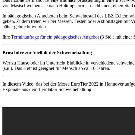
Das mobile Lernlabor ist eine Mitmach-Ausstellung in einem PKW-A
von Mastschweinen - je nach Haltungsform – nachbauen, einen Stall di
In pädagogischen Angeboten beim Schweinestall des LBZ Echem wird d
geben. Zudem treten wir bei Messen, Festen oder Aktionstagen mit 
näher gebracht werden.
Ihre
Terminanfrage für ein pädagogisches Angebot
(3 Std.) mit einer 
Broschüre zur Vielfalt der Schweinehaltung
Wer zu Hause oder im Unterricht Einblicke in verschiedene schwein
(s.u.). Das Heft ist geeignet für Mensch ab ca. 10 Jahren.
In diesem Video, das bei der Messe EuroTier 2022 in Hannover aufg
Exponate aus dem Lernlabor Schweinehaltung.