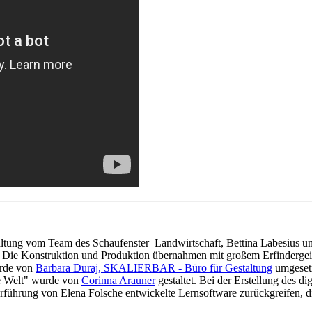
ltung vom Team des Schaufenster Landwirtschaft, Bettina Labesius un
 Die Konstruktion und Produktion übernahmen mit großem Erfinderge
urde von
Barbara Duraj, SKALIERBAR - Büro für Gestaltung
umgeset
e Welt" wurde von
Corinna Arauner
gestaltet. Bei der Erstellung des d
erführung von Elena Folsche entwickelte Lernsoftware zurückgreifen, 