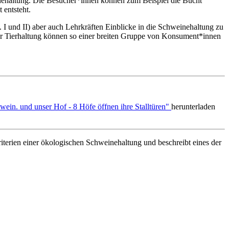
ehaltung. Die Besucher*innen können zum Beispiel die Bucht
 entsteht.
 und II) aber auch Lehrkräften Einblicke in die Schweinehaltung zu
r Tierhaltung können so einer breiten Gruppe von Konsument*innen
ein. und unser Hof - 8 Höfe öffnen ihre Stalltüren"
herunterladen
erien einer ökologischen Schweinehaltung und beschreibt eines der