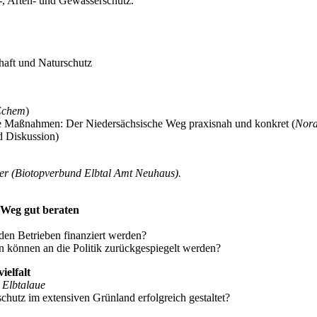
-, Arten- und Gewässerschutz.
haft und Naturschutz
 Echem
)
ale Maßnahmen: Der Niedersächsische Weg praxisnah und konkret (
Nora
d Diskussion)
r (Biotopverbund Elbtal Amt Neuhaus).
 Weg gut beraten
den Betrieben finanziert werden?
n können an die Politik zurückgespiegelt werden?
ielfalt
 Elbtalaue
utz im extensiven Grünland erfolgreich gestaltet?