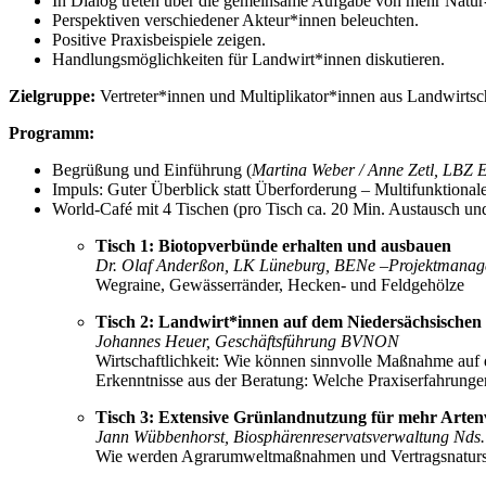
In Dialog treten über die gemeinsame Aufgabe von mehr Natur
Perspektiven verschiedener Akteur*innen beleuchten.
Positive Praxisbeispiele zeigen.
Handlungsmöglichkeiten für Landwirt*innen diskutieren.
Zielgruppe:
Vertreter*innen und Multiplikator*innen aus Landwirtsc
Programm:
Begrüßung und Einführung (
Martina Weber / Anne Zetl, LBZ
Impuls: Guter Überblick statt Überforderung – Multifunktion
World-Café mit 4 Tischen (pro Tisch ca. 20 Min. Austausch un
Tisch 1: Biotopverbünde erhalten und ausbauen
Dr. Olaf Anderßon, LK Lüneburg, BENe –Projektmanage
Wegraine, Gewässerränder, Hecken- und Feldgehölze
Tisch 2: Landwirt*innen auf dem Niedersächsischen
Johannes Heuer, Geschäftsführung BVNON
Wirtschaftlichkeit: Wie können sinnvolle Maßnahme auf 
Erkenntnisse aus der Beratung: Welche Praxiserfahrunge
Tisch 3: Extensive Grünlandnutzung für mehr Artenv
Jann Wübbenhorst, Biosphärenreservatsverwaltung Nds.
Wie werden Agrarumweltmaßnahmen und Vertragsnatursch