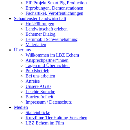
EIP Projekt Smart Pig Production
Erprobungen, Demonstrationen
Fachartikel, Veröffentlichungen
Schaufenster Landwirtschaft
Hof-Führungen
Landwirtschaft erleben
Echemer Dialog
Lernmobil Schweinehaltung
Materialien
Über uns
Willkommen im LBZ Echem
Ansprechpartner*innen
Tagen und Übernachten
Praxisbetrieb
Bei uns arbeiten
Anreise
Unsere AGBs
Leichte Sprache
Barrierefreiheit
Impressum / Datenschutz
Medien
Stalleinblicke
Kurzfilme Tier.Haltung.Verstehen
LBZ Echem im Film