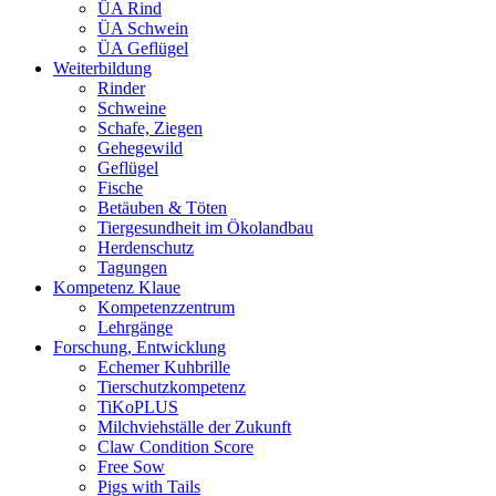
ÜA Rind
ÜA Schwein
ÜA Geflügel
Weiterbildung
Rinder
Schweine
Schafe, Ziegen
Gehegewild
Geflügel
Fische
Betäuben & Töten
Tiergesundheit im Ökolandbau
Herdenschutz
Tagungen
Kompetenz Klaue
Kompetenzzentrum
Lehrgänge
Forschung, Entwicklung
Echemer Kuhbrille
Tierschutzkompetenz
TiKoPLUS
Milchviehställe der Zukunft
Claw Condition Score
Free Sow
Pigs with Tails