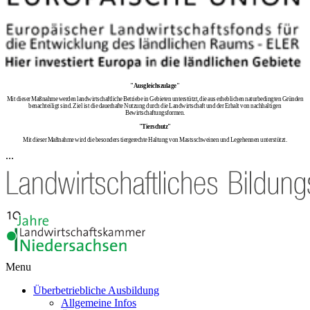
"Ausgleichszulage"
Mit dieser Maßnahme werden landwirtschaftliche Betriebe in Gebieten unterstützt, die aus erheblichen naturbedingten Gründen
benachteiligt sind. Ziel ist die dauerhafte Nutzung durch die Landwirtschaft und der Erhalt von nachhaltigen
Bewirtschaftungsformen.
"Tierschutz"
Mit dieser Maßnahme wird die besonders tiergerechte Haltung von Mastsschweinen und Legehennen unterstützt.
...
Menu
Überbetriebliche Ausbildung
Allgemeine Infos