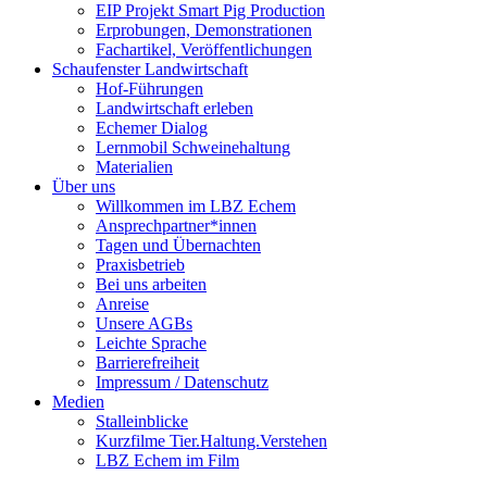
EIP Projekt Smart Pig Production
Erprobungen, Demonstrationen
Fachartikel, Veröffentlichungen
Schaufenster Landwirtschaft
Hof-Führungen
Landwirtschaft erleben
Echemer Dialog
Lernmobil Schweinehaltung
Materialien
Über uns
Willkommen im LBZ Echem
Ansprechpartner*innen
Tagen und Übernachten
Praxisbetrieb
Bei uns arbeiten
Anreise
Unsere AGBs
Leichte Sprache
Barrierefreiheit
Impressum / Datenschutz
Medien
Stalleinblicke
Kurzfilme Tier.Haltung.Verstehen
LBZ Echem im Film