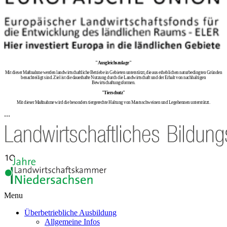
"Ausgleichszulage"
Mit dieser Maßnahme werden landwirtschaftliche Betriebe in Gebieten unterstützt, die aus erheblichen naturbedingten Gründen
benachteiligt sind. Ziel ist die dauerhafte Nutzung durch die Landwirtschaft und der Erhalt von nachhaltigen
Bewirtschaftungsformen.
"Tierschutz"
Mit dieser Maßnahme wird die besonders tiergerechte Haltung von Mastsschweinen und Legehennen unterstützt.
...
Menu
Überbetriebliche Ausbildung
Allgemeine Infos