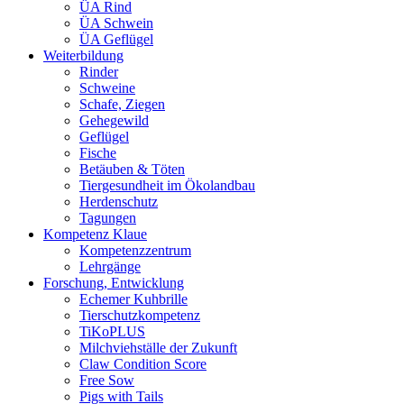
ÜA Rind
ÜA Schwein
ÜA Geflügel
Weiterbildung
Rinder
Schweine
Schafe, Ziegen
Gehegewild
Geflügel
Fische
Betäuben & Töten
Tiergesundheit im Ökolandbau
Herdenschutz
Tagungen
Kompetenz Klaue
Kompetenzzentrum
Lehrgänge
Forschung, Entwicklung
Echemer Kuhbrille
Tierschutzkompetenz
TiKoPLUS
Milchviehställe der Zukunft
Claw Condition Score
Free Sow
Pigs with Tails