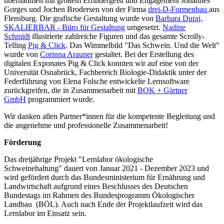
übernahmen mit großem Erfindergeist und Engagement Johannes
Gorges und Jochen Brodersen von der Firma
drei-D-Formenbau
aus
Flensburg. Die grafische Gestaltung wurde von
Barbara Duraj,
SKALIERBAR - Büro für Gestaltung
umgesetzt.
Nadine
Schmidt
illustrierte zahlreiche Figuren und das gesamte Scrolly-
Telling
Pig & Click
. Das Wimmelbild "Das Schwein. Und die Welt"
wurde von
Corinna Arauner
gestaltet. Bei der Erstellung des
digitalen Exponates Pig & Click konnten wir auf eine von der
Universität Osnabrück, Fachbereich Biologie-Didaktik unter der
Federführung von Elena Folsche entwickelte Lernsoftware
zurückgreifen, die in Zusammenarbeit mit
BOK + Gärtner
GmbH
programmiert wurde.
Wir danken allen Partner*innen für die kompetente Begleitung und
die angenehme und professionelle Zusammenarbeit!
Förderung
Das dreijährige Projekt "Lernlabor ökologische
Schweinehaltung" dauert von Januar 2021 - Dezember 2023 und
wird gefördert durch das Bundesministerium für Ernährung und
Landwirtschaft aufgrund eines Beschlusses des Deutschen
Bundestags im Rahmen des Bundesprogramm Ökologischer
Landbau (BÖL). Auch nach Ende der Projektlaufzeit wird das
Lernlabor im Einsatz sein.