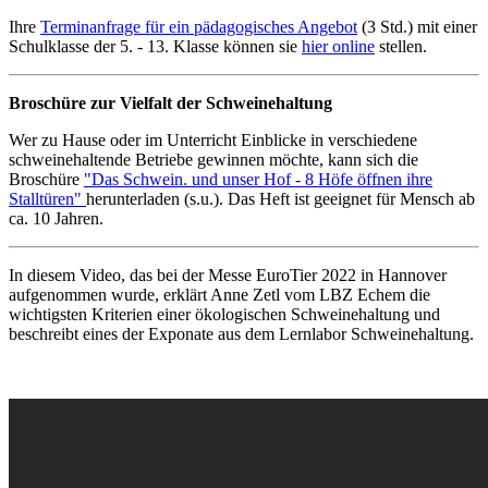
Ihre
Terminanfrage für ein pädagogisches Angebot
(3 Std.) mit einer
Schulklasse der 5. - 13. Klasse können sie
hier online
stellen.
Broschüre zur Vielfalt der Schweinehaltung
Wer zu Hause oder im Unterricht Einblicke in verschiedene
schweinehaltende Betriebe gewinnen möchte, kann sich die
Broschüre
"Das Schwein. und unser Hof - 8 Höfe öffnen ihre
Stalltüren"
herunterladen (s.u.). Das Heft ist geeignet für Mensch ab
ca. 10 Jahren.
In diesem Video, das bei der Messe EuroTier 2022 in Hannover
aufgenommen wurde, erklärt Anne Zetl vom LBZ Echem die
wichtigsten Kriterien einer ökologischen Schweinehaltung und
beschreibt eines der Exponate aus dem Lernlabor Schweinehaltung.